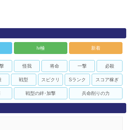
lv極
新着
撃
怪我
将命
一撃
必殺
種
戦型
スピクリ
Sランク
スコア稼ぎ
撃
戦型の絆･加撃
兵命削りの力