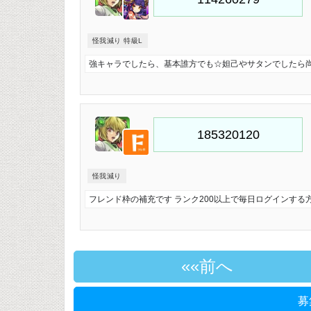
怪我減り 特級L
強キャラでしたら、基本誰方でも☆妲己やサタンでしたら
怪我減り
フレンド枠の補充です ランク200以上で毎日ログインする
«前へ
募