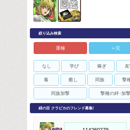
絞り込み検索
運極
＋完
なし
学び
稼ぎ
友
毒
癒し
同族
撃
同族加撃
撃種の絆･加
緋の目 クラピカのフレンド募集!