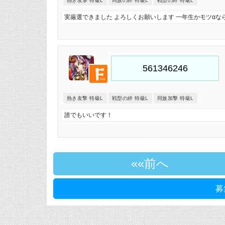
熱き友撃 特級L
同族の絆 特級L
戦型の絆 特級L
実厳選できました よろしくお願いします 一年生かモツαな
熱き友撃 特級L
戦型の絆 特級L
同族加撃 特級L
誰でもいいです！
«前へ
募