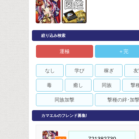
絞り込み検索
運極
＋完
なし
学び
稼ぎ
友
毒
癒し
同族
撃
同族加撃
撃種の絆･加
カマエルのフレンド募集!