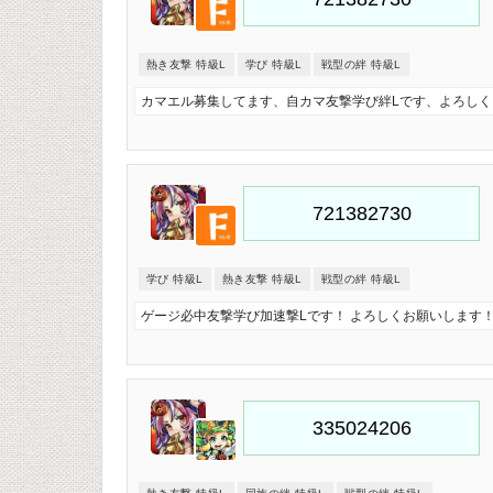
熱き友撃 特級L
学び 特級L
戦型の絆 特級L
カマエル募集してます、自カマ友撃学び絆Lです、よろしく
学び 特級L
熱き友撃 特級L
戦型の絆 特級L
ゲージ必中友撃学び加速撃Lです！ よろしくお願いします