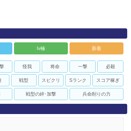
lv極
新着
撃
怪我
将命
一撃
必殺
種
戦型
スピクリ
Sランク
スコア稼ぎ
撃
戦型の絆･加撃
兵命削りの力