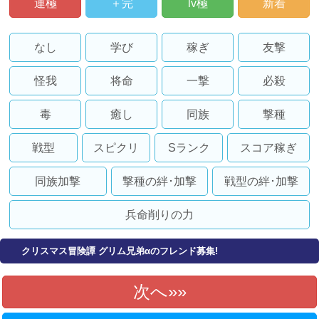
運極
＋完
lv極
新着
なし
学び
稼ぎ
友撃
怪我
将命
一撃
必殺
毒
癒し
同族
撃種
戦型
スピクリ
Sランク
スコア稼ぎ
同族加撃
撃種の絆･加撃
戦型の絆･加撃
兵命削りの力
クリスマス冒険譚 グリム兄弟αのフレンド募集!
次へ»