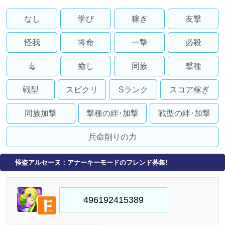
なし
学び
稼ぎ
友撃
怪我
将命
一撃
必殺
毒
癒し
同族
撃種
戦型
スピクリ
Sランク
スコア稼ぎ
同族加撃
撃種の絆･加撃
戦型の絆･加撃
兵命削りの力
怪盗アルセーヌ：アナーキーモードのフレンド募集!