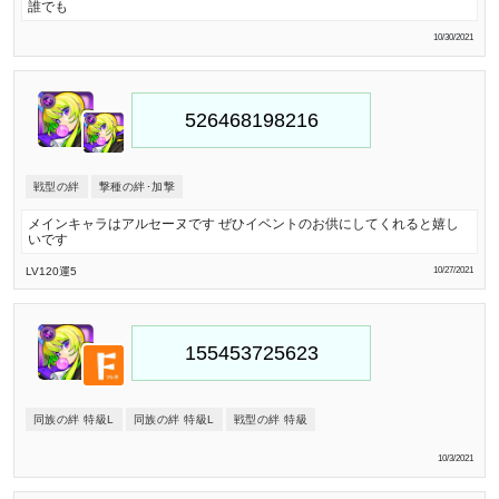
誰でも
10/30/2021
戦型の絆
撃種の絆･加撃
メインキャラはアルセーヌです ぜひイベントのお供にしてくれると嬉し
いです
LV120
運5
10/27/2021
同族の絆 特級L
同族の絆 特級L
戦型の絆 特級
10/3/2021