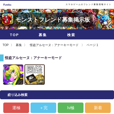
スマホゲームのフレンド募集情報サイト
モンストフレンド募集掲示板
TOP
募集
検索
TOP
募集
怪盗アルセーヌ：アナーキーモード
ページ 1
怪盗アルセーヌ：アナーキーモード
絞り込み検索
運極
＋完
lv極
新着