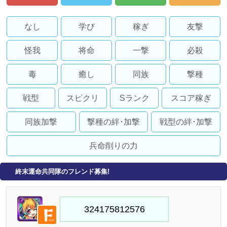
なし
学び
稼ぎ
友撃
怪我
将命
一撃
必殺
毒
癒し
同族
撃種
戦型
スピクリ
Sランク
スコア稼ぎ
同族加撃
撃種の絆･加撃
戦型の絆･加撃
兵命削りの力
終末運命共同隊のフレンド募集!