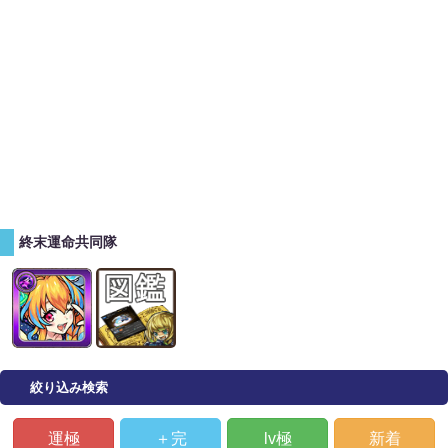
終末運命共同隊
絞り込み検索
運極
＋完
lv極
新着