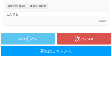
同族の絆 特級L
速必殺 特級M
なんでも
12/1/2023
«前へ
次へ»
募集はこちらから