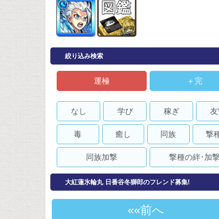
絞り込み検索
運極
＋完
なし
学び
稼ぎ
友
毒
癒し
同族
撃
同族加撃
撃種の絆･加
大紅蓮氷輪丸 日番谷冬獅郎のフレンド募集!
«前へ