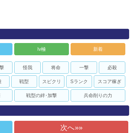
lv極
新着
撃
怪我
将命
一撃
必殺
種
戦型
スピクリ
Sランク
スコア稼ぎ
撃
戦型の絆･加撃
兵命削りの力
次へ»