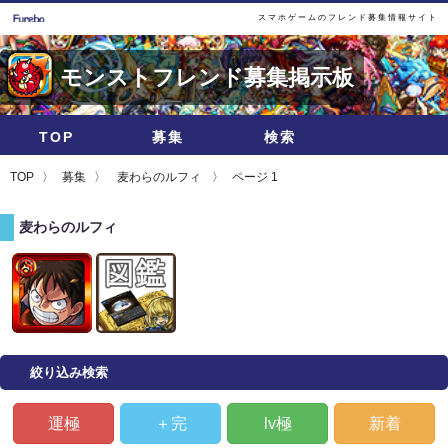
スマホゲームのフレンド募集情報サイト
モンストフレンド募集掲示板
TOP
募集
検索
TOP
募集
麦わらのルフィ
ページ 1
麦わらのルフィ
絞り込み検索
運極
＋完
lv極
新着