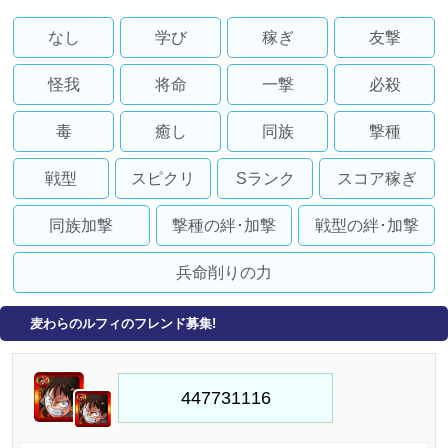
なし
学び
稼ぎ
友撃
怪我
将命
一撃
必殺
毒
癒し
同族
撃種
戦型
スピクリ
Sランク
スコア稼ぎ
同族加撃
撃種の絆･加撃
戦型の絆･加撃
兵命削りの力
麦わらのルフィのフレンド募集!