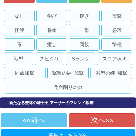
なし
学び
稼ぎ
友撃
怪我
将命
一撃
必殺
毒
癒し
同族
撃種
戦型
スピクリ
Sランク
スコア稼ぎ
同族加撃
撃種の絆･加撃
戦型の絆･加撃
兵命削りの力
新たなる聖杯の騎士王 アーサーのフレンド募集!
«前へ
次へ»
募集はこちらから