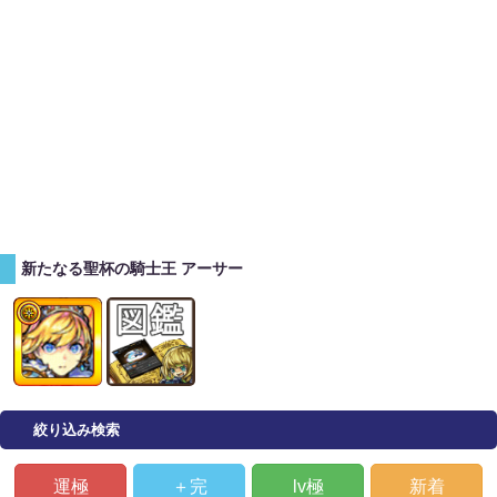
新たなる聖杯の騎士王 アーサー
絞り込み検索
運極
＋完
lv極
新着