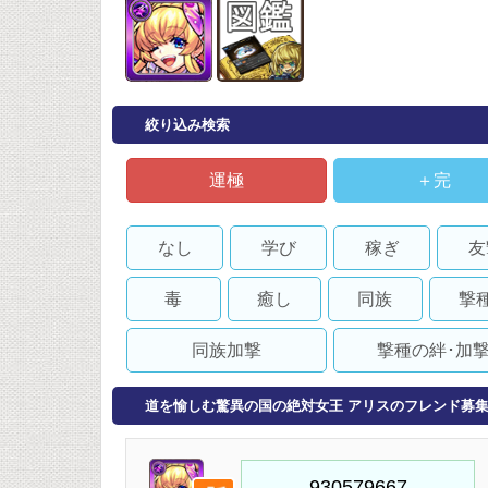
絞り込み検索
運極
＋完
なし
学び
稼ぎ
友
毒
癒し
同族
撃
同族加撃
撃種の絆･加
道を愉しむ驚異の国の絶対女王 アリスのフレンド募集