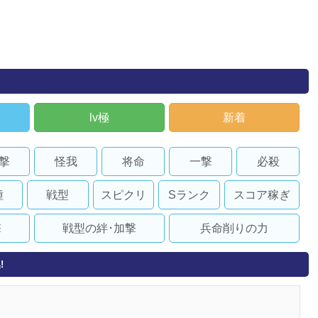
lv極
新着
撃
怪我
将命
一撃
必殺
種
戦型
スピクリ
Sランク
スコア稼ぎ
撃
戦型の絆･加撃
兵命削りの力
!