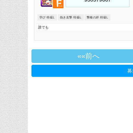
学び 特級L
熱き友撃 特級L
撃種の絆 特級L
誰でも
«前へ
募