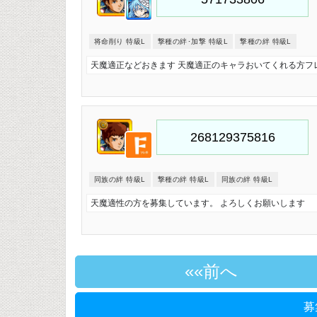
将命削り 特級L
撃種の絆･加撃 特級L
撃種の絆 特級L
天魔適正などおきます 天魔適正のキャラおいてくれる方フ
同族の絆 特級L
撃種の絆 特級L
同族の絆 特級L
天魔適性の方を募集しています。 よろしくお願いします
«前へ
募