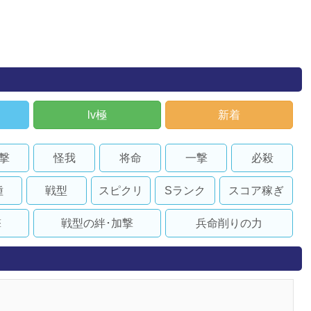
lv極
新着
撃
怪我
将命
一撃
必殺
種
戦型
スピクリ
Sランク
スコア稼ぎ
撃
戦型の絆･加撃
兵命削りの力