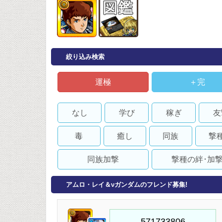
絞り込み検索
運極
＋完
なし
学び
稼ぎ
友
毒
癒し
同族
撃
同族加撃
撃種の絆･加
アムロ・レイ＆νガンダムのフレンド募集!