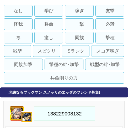
なし
学び
稼ぎ
友撃
怪我
将命
一撃
必殺
毒
癒し
同族
撃種
戦型
スピクリ
Sランク
スコア稼ぎ
同族加撃
撃種の絆･加撃
戦型の絆･加撃
兵命削りの力
老練なるブックマン スノッリのエッダのフレンド募集!