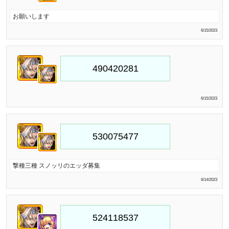
お願いします
6/15/2023
6/15/2023
撃種三種 スノッリのエッダ募集
6/14/2023