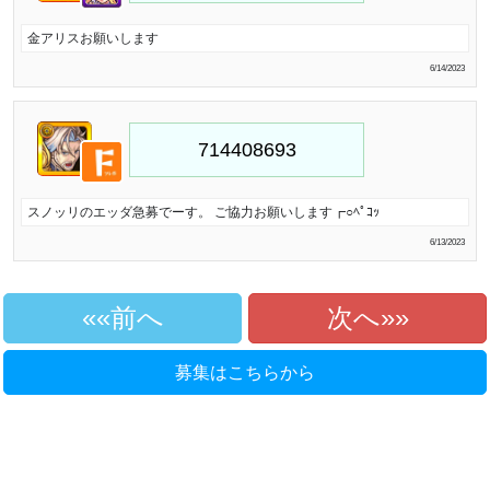
金アリスお願いします
6/14/2023
スノッリのエッダ急募でーす。 ご協力お願いします┏○ﾍﾟｺｯ
6/13/2023
«前へ
次へ»
募集はこちらから