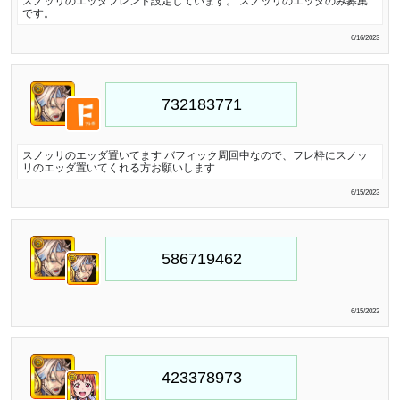
スノッリのエッダフレンド設定しています。 スノッリのエッダのみ募集
です。
6/16/2023
スノッリのエッダ置いてます バフィック周回中なので、フレ枠にスノッ
リのエッダ置いてくれる方お願いします
6/15/2023
6/15/2023