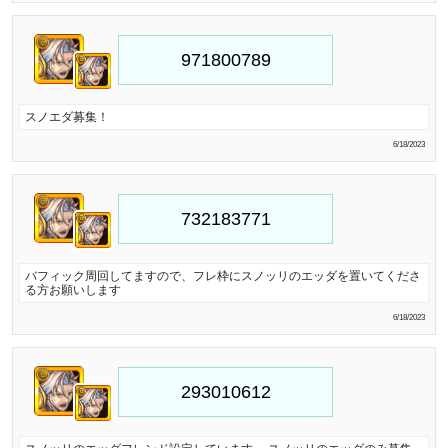
スノエダ募集！
6/18/2023
バフィック周回してますので、フレ枠にスノッリのエッダを置いてくださ
る方お願いします
6/18/2023