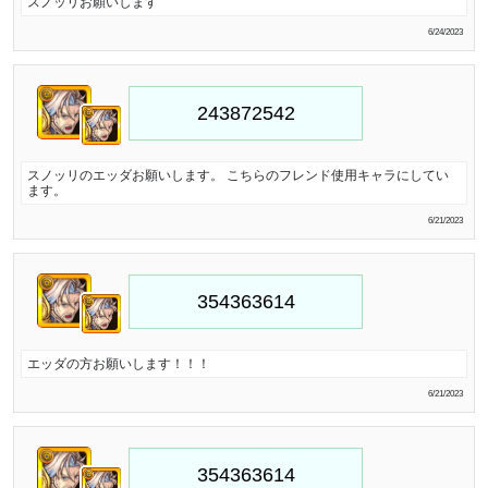
スノッリお願いします
6/24/2023
スノッリのエッダお願いします。 こちらのフレンド使用キャラにしてい
ます。
6/21/2023
エッダの方お願いします！！！
6/21/2023