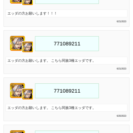
エッダの方お願いします！！！
6/21/2023
エッダの方お願いします。 こちら同族3種エッダです。
6/21/2023
エッダの方お願いします。 こちら同族3種エッダです。
6/20/2023