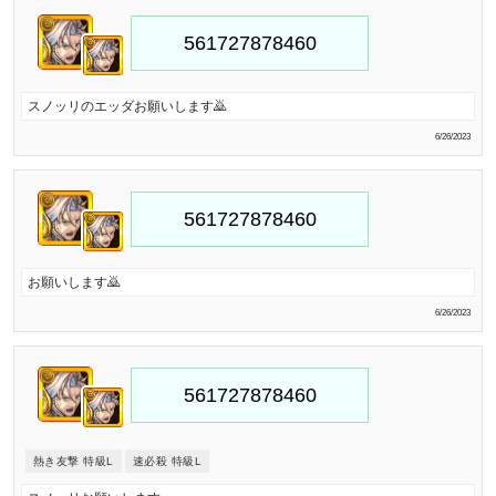
スノッリのエッダお願いします🙇
6/26/2023
お願いします🙇
6/26/2023
熱き友撃 特級L
速必殺 特級L