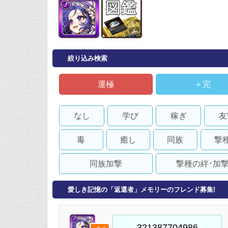
絞り込み検索
運極
＋完
なし
学び
稼ぎ
友
毒
癒し
同族
撃
同族加撃
撃種の絆･加
愛しき記憶の「返還者」メモリーのフレンド募集!