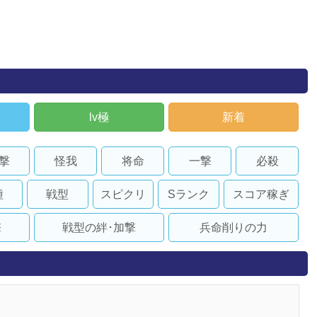
lv極
新着
撃
怪我
将命
一撃
必殺
種
戦型
スピクリ
Sランク
スコア稼ぎ
撃
戦型の絆･加撃
兵命削りの力