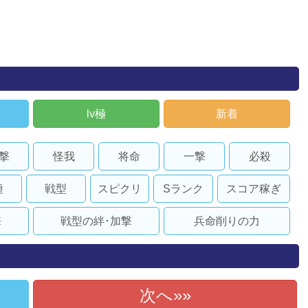
lv極
新着
撃
怪我
将命
一撃
必殺
種
戦型
スピクリ
Sランク
スコア稼ぎ
撃
戦型の絆･加撃
兵命削りの力
次へ»