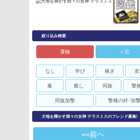
絞り込み検索
運極
＋完
なし
学び
稼ぎ
友
毒
癒し
同族
撃
同族加撃
撃種の絆･加
大地を輝かす煌々の女神 テラスミスのフレンド募集!
«前へ