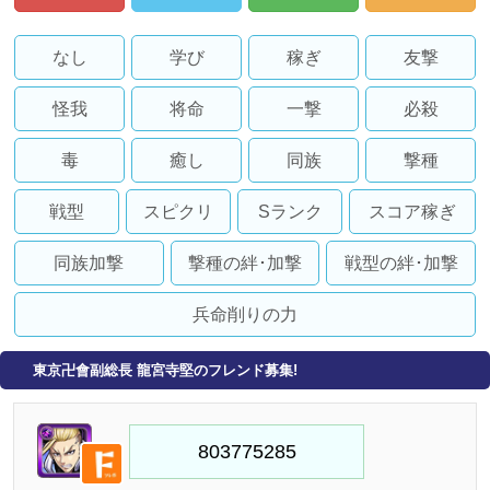
なし
学び
稼ぎ
友撃
怪我
将命
一撃
必殺
毒
癒し
同族
撃種
戦型
スピクリ
Sランク
スコア稼ぎ
同族加撃
撃種の絆･加撃
戦型の絆･加撃
兵命削りの力
東京卍會副総長 龍宮寺堅のフレンド募集!