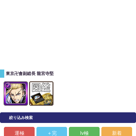
東京卍會副総長 龍宮寺堅
絞り込み検索
運極
＋完
lv極
新着