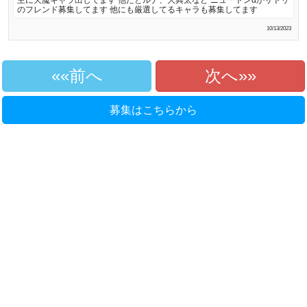
主に天魔キャラ出してます 他だとルナ、大典太など ニュートンαかサトリ
のフレンド募集してます 他にも厳選してるキャラも募集してます
10/13/2023
«前へ
次へ»
募集はこちらから