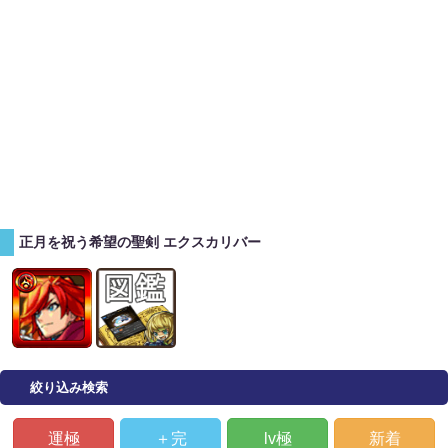
正月を祝う希望の聖剣 エクスカリバー
絞り込み検索
運極
＋完
lv極
新着