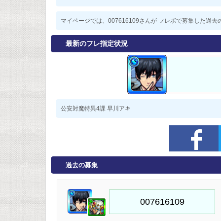
マイページでは、007616109さんが フレボで募集した
最新のフレ指定状況
公安対魔特異4課 早川アキ
過去の募集