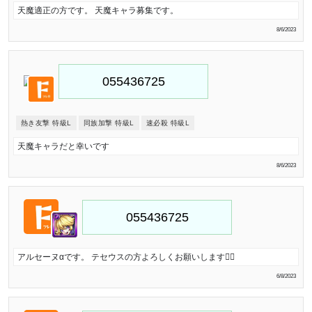
天魔適正の方です。 天魔キャラ募集です。
8/6/2023
熱き友撃 特級L
同族加撃 特級L
速必殺 特級L
天魔キャラだと幸いです
8/6/2023
アルセーヌαです。 テセウスの方よろしくお願いします🙇‍♂️
6/8/2023