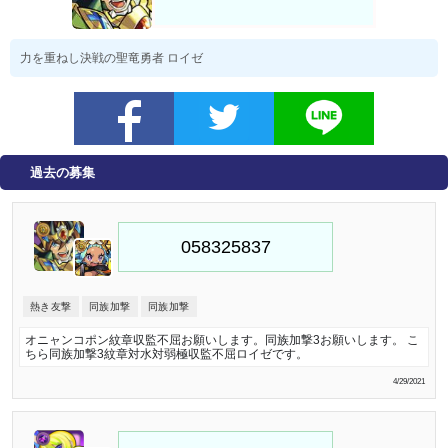
力を重ねし決戦の聖竜勇者 ロイゼ
過去の募集
熱き友撃
同族加撃
同族加撃
オニャンコポン紋章収監不屈お願いします。同族加撃3お願いします。 こ
ちら同族加撃3紋章対水対弱極収監不屈ロイゼです。
4/29/2021