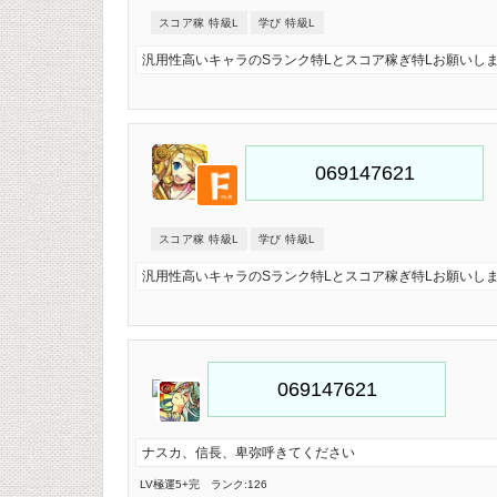
スコア稼 特級L
学び 特級L
汎用性高いキャラのSランク特Lとスコア稼ぎ特Lお願いし
スコア稼 特級L
学び 特級L
汎用性高いキャラのSランク特Lとスコア稼ぎ特Lお願いし
ナスカ、信長、卑弥呼きてください
LV極
運5
+完
ランク:126