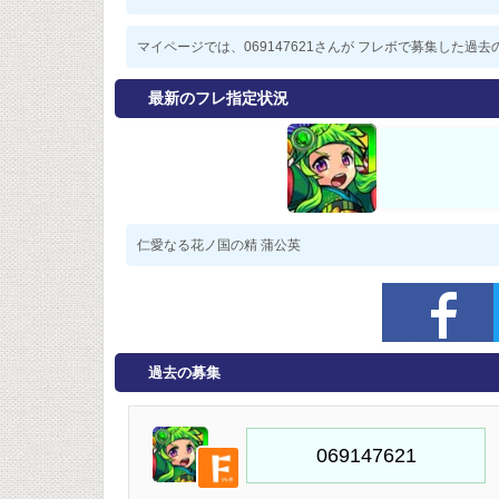
マイページでは、069147621さんが フレボで募集した
最新のフレ指定状況
仁愛なる花ノ国の精 蒲公英
過去の募集