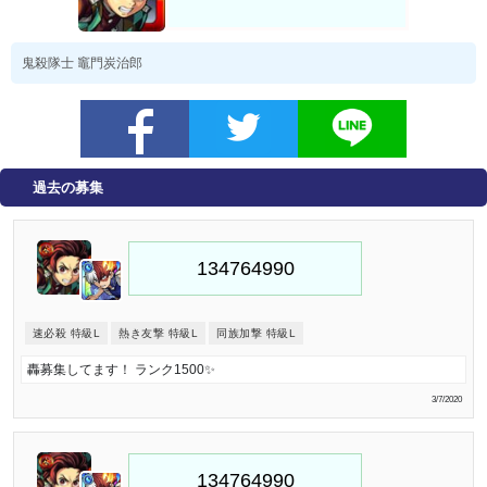
鬼殺隊士 竈門炭治郎
過去の募集
速必殺 特級L
熱き友撃 特級L
同族加撃 特級L
轟募集してます！ ランク1500✨
3/7/2020