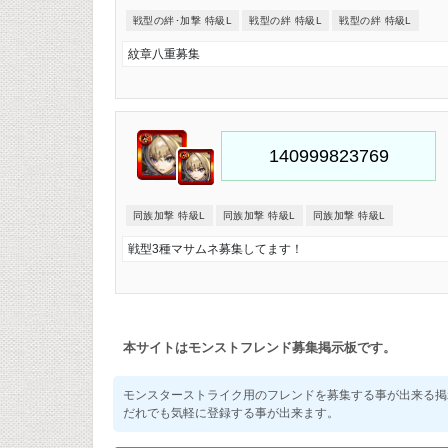
戦型の絆･加撃 特級L
戦型の絆 特級L
戦型の絆 特級L
紋章八重募集
同族加撃 特級L
同族加撃 特級L
同族加撃 特級L
戦型3種マサムネ募集してます！
本サイトはモンストフレンド募集掲示板です。
モンスターストライク用のフレンドを募集する事が出来る掲
だれでも気軽に登録する事が出来ます。