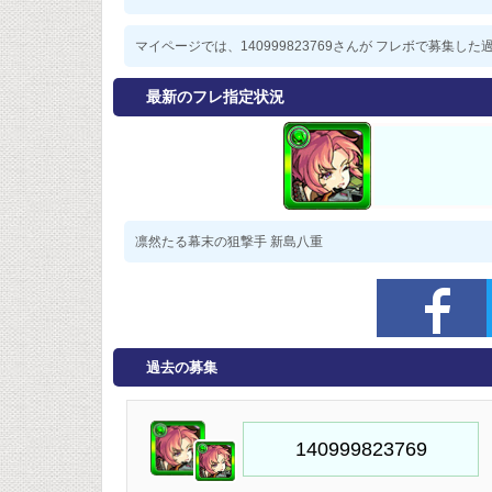
マイページでは、140999823769さんが フレボで募集
最新のフレ指定状況
凛然たる幕末の狙撃手 新島八重
過去の募集