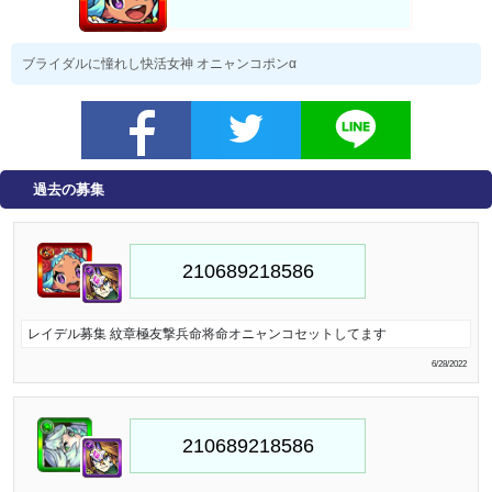
ブライダルに憧れし快活女神 オニャンコポンα
過去の募集
レイデル募集 紋章極友撃兵命将命オニャンコセットしてます
6/28/2022