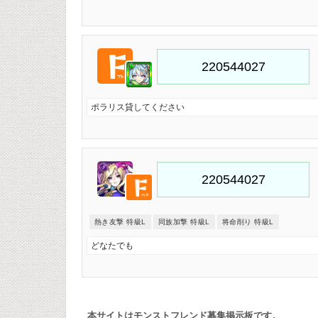
ポラリス貸してください
熱き友撃 特級L
同族加撃 特級L
将命削り 特級L
どなたでも
本サイトはモンストフレンド募集掲示板です。