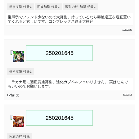
熱き友撃 特級L
同族加撃 特級L
戦型の絆･加撃 特級L
復帰勢でフレンド少ないので大募集。持っているなら轟絶適正を適宜置い
てくれると嬉しいです。コンプレックス適正大歓迎
11/5/2020
熱き友撃 特級L
ニラカナ用に適正貫通募集、進化ガブベルフェいりません。 実はなんで
もいいのでお願いします。
LV極
+完
5/7/2016
同族の絆 特級