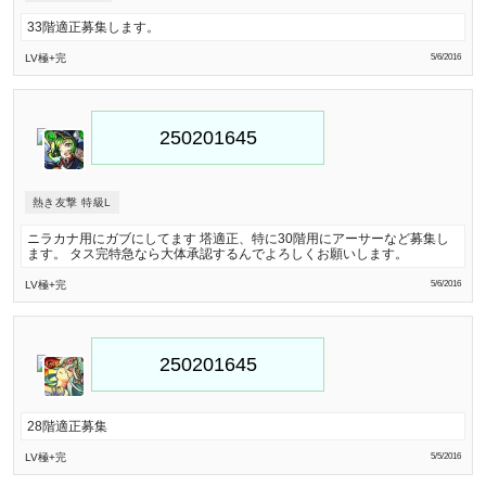
33階適正募集します。
LV極
+完
5/6/2016
熱き友撃 特級L
ニラカナ用にガブにしてます 塔適正、特に30階用にアーサーなど募集し
ます。 タス完特急なら大体承認するんでよろしくお願いします。
LV極
+完
5/6/2016
28階適正募集
LV極
+完
5/5/2016