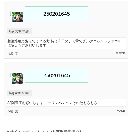
熱き友撃 特級L
超絶爆絶で変えてくれる方 特に今日のナミ零でダルタニャンラファエル
に変える方お願いします。
LV極
+完
4/14/2016
熱き友撃 特級L
38階適正お願いします マーリンハンキンその他もろもろ
LV極
+完
4/9/2016
本サイトはモンストフレンド募集掲示板です。