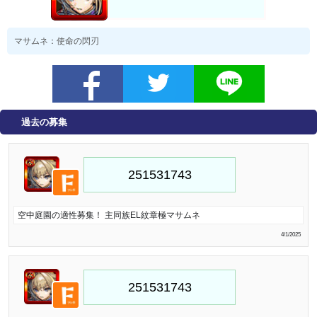
マサムネ：使命の閃刃
過去の募集
空中庭園の適性募集！ 主同族EL紋章極マサムネ
4/1/2025