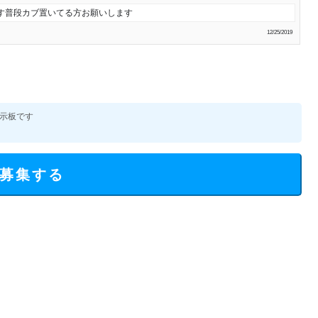
す普段カブ置いてる方お願いします
12/25/2019
示板です
募集する