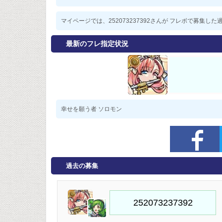
マイページでは、252073237392さんが フレボで募集
最新のフレ指定状況
幸せを願う者 ソロモン
過去の募集