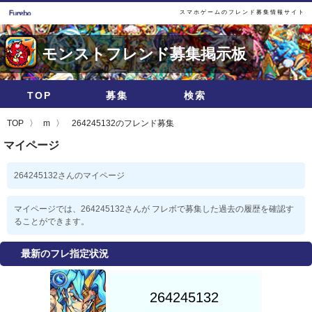
スマホゲームのフレンド募集情報サイト
モンストフレンド募集掲示板
TOP
募集
検索
TOP
m
264245132のフレンド募集
マイページ
264245132さんのマイページ
マイページでは、264245132さんが フレボで募集した過去の履歴を確認す
ることができます。
最新のフレ指定状況