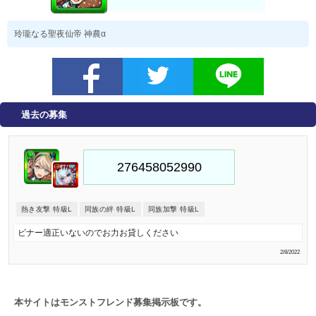
玲瓏なる聖夜仙帝 神農α
過去の募集
熱き友撃 特級L
同族の絆 特級L
同族加撃 特級L
ビナー適正いないのでお力お貸しください
2/8/2022
本サイトはモンストフレンド募集掲示板です。