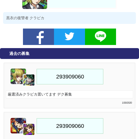
黒衣の復讐者 クラピカ
過去の募集
厳選済みクラピカ置いてます デク募集
1/30/2020