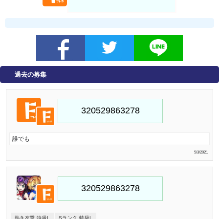
過去の募集
誰でも
5/3/2021
熱き友撃 特級L
Sランク 特級L