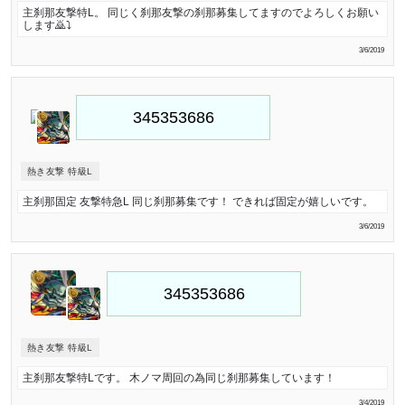
主刹那友撃特L。 同じく刹那友撃の刹那募集してますのでよろしくお願い
します🙇⤵️
3/6/2019
熱き友撃 特級L
主刹那固定 友撃特急L 同じ刹那募集です！ できれば固定が嬉しいです。
3/6/2019
熱き友撃 特級L
主刹那友撃特Lです。 木ノマ周回の為同じ刹那募集しています！
3/4/2019