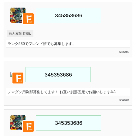
熱き友撃 特級L
ランク530でフレンド誰でも募集します。
6/12/2020
ノマダン用刹那募集してます！ お互い刹那固定でお願いします🙇⤵️
3/10/2019