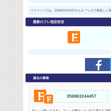
マイページでは、359963244457さんが フレボで募集
最新のフレ指定状況
過去の募集
キリンジ張ってます！ フレンド増やしたいので 誰でも大