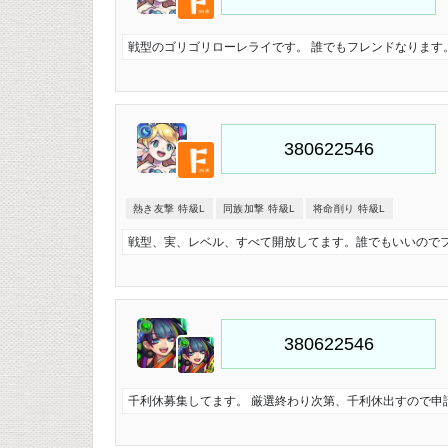
戦型のゴリゴリローレライです。 誰でもフレンドなります
熱き友撃 特級L
同族加撃 特級L
将命削り 特級L
戦型、実、レベル、すべて開放してます。誰でもいいので
千利休募集してます。 厳選終わり次第、千利休出すので申