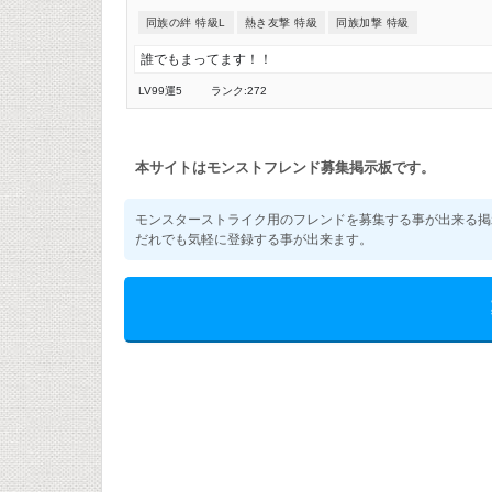
同族の絆 特級L
熱き友撃 特級
同族加撃 特級
誰でもまってます！！
LV99
運5
ランク:272
本サイトはモンストフレンド募集掲示板です。
モンスターストライク用のフレンドを募集する事が出来る掲
だれでも気軽に登録する事が出来ます。