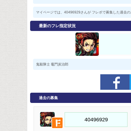
マイページでは、40496929さんが フレボで募集した過
最新のフレ指定状況
鬼殺隊士 竈門炭治郎
過去の募集