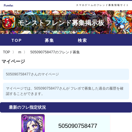
スマホゲームのフレンド募集情報サイト
モンストフレンド募集掲示板
TOP
募集
検索
TOP
m
505090758477のフレンド募集
マイページ
505090758477さんのマイページ
マイページでは、505090758477さんが フレボで募集した過去の履歴を確
認することができます。
最新のフレ指定状況