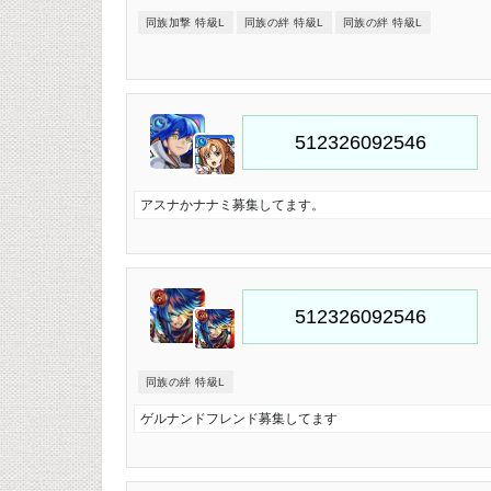
同族加撃 特級L
同族の絆 特級L
同族の絆 特級L
アスナかナナミ募集してます。
同族の絆 特級L
ゲルナンドフレンド募集してます