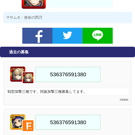
マサムネ：使命の閃刃
過去の募集
戦型加撃三種です。同族加撃三種募集してます。
7/3/2024