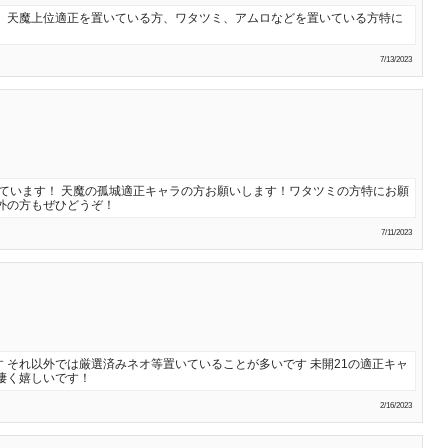
！ 天魔上位適正を置いている方、ワタツミ、アムロなどを置いている方特に
7/13/2023
ています！ 天魔の孤城適正キャラの方お願いします！ワタツミの方特にお願
外の方もぜひどうぞ！
7/11/2023
 それ以外では厳選済みネオ等置いていることが多いです 未開21の適正キャ
凄く嬉しいです！
2/16/2023