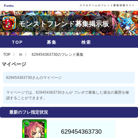
スマホゲームのフレンド募集情報サイト
モンストフレンド募集掲示板
TOP
募集
検索
TOP
m
629454363730のフレンド募集
マイページ
629454363730さんのマイページ
マイページでは、629454363730さんが フレボで募集した過去の履歴を確
認することができます。
最新のフレ指定状況