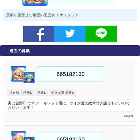
悲劇を否定せし希望の聖皇女 アナスタシア
過去の募集
将命削り 特級L
特級L
熱き友撃 特級L
実は全部ELです アーキレット用に、ケイか蓮の紋章付き誰でもいいので
お願いします！
2/4/2024