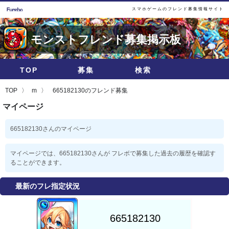
スマホゲームのフレンド募集情報サイト
モンストフレンド募集掲示板
TOP
募集
検索
TOP
m
665182130のフレンド募集
マイページ
665182130さんのマイページ
マイページでは、665182130さんが フレボで募集した過去の履歴を確認す
ることができます。
最新のフレ指定状況