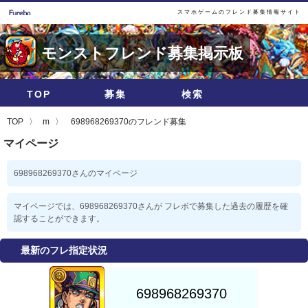
スマホゲームのフレンド募集情報サイト
モンストフレンド募集掲示板
TOP
募集
検索
TOP
m
698968269370のフレンド募集
マイページ
698968269370さんのマイページ
マイページでは、698968269370さんが フレボで募集した過去の履歴を確
認することができます。
最新のフレ指定状況