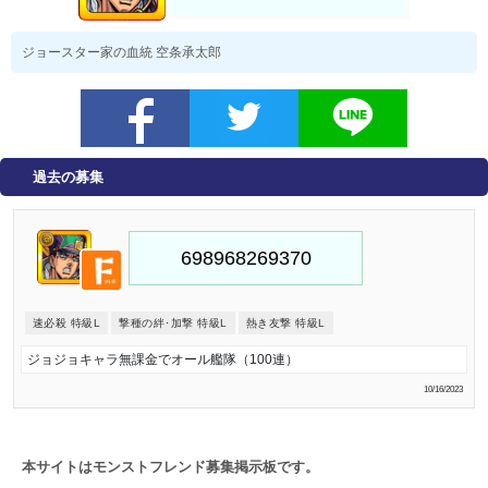
ジョースター家の血統 空条承太郎
過去の募集
速必殺 特級L
撃種の絆･加撃 特級L
熱き友撃 特級L
ジョジョキャラ無課金でオール艦隊（100連）
10/16/2023
本サイトはモンストフレンド募集掲示板です。