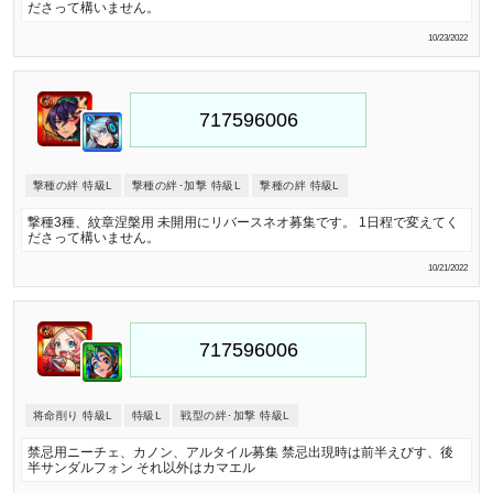
ださって構いません。
10/23/2022
撃種の絆 特級L
撃種の絆･加撃 特級L
撃種の絆 特級L
撃種3種、紋章涅槃用 未開用にリバースネオ募集です。 1日程で変えてく
ださって構いません。
10/21/2022
将命削り 特級L
特級L
戦型の絆･加撃 特級L
禁忌用ニーチェ、カノン、アルタイル募集 禁忌出現時は前半えびす、後
半サンダルフォン それ以外はカマエル