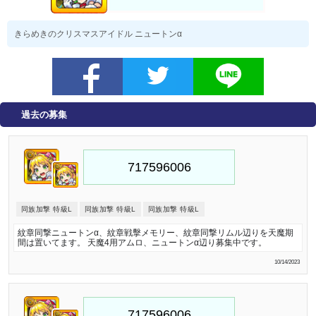
きらめきのクリスマスアイドル ニュートンα
過去の募集
同族加撃 特級L
同族加撃 特級L
同族加撃 特級L
紋章同撃ニュートンα、紋章戦擊メモリー、紋章同撃リムル辺りを天魔期
間は置いてます。 天魔4用アムロ、ニュートンα辺り募集中です。
10/14/2023