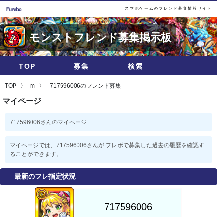
スマホゲームのフレンド募集情報サイト
モンストフレンド募集掲示板
TOP
募集
検索
TOP
m
717596006のフレンド募集
マイページ
717596006さんのマイページ
マイページでは、717596006さんが フレボで募集した過去の履歴を確認す
ることができます。
最新のフレ指定状況