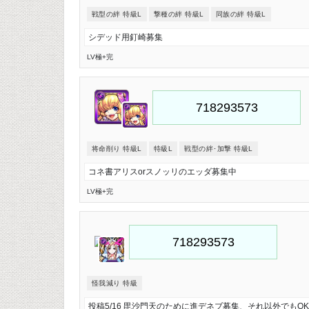
戦型の絆 特級L
撃種の絆 特級L
同族の絆 特級L
シデッド用釘崎募集
LV極
+完
将命削り 特級L
特級L
戦型の絆･加撃 特級L
コネ書アリスorスノッリのエッダ募集中
LV極
+完
怪我減り 特級
投稿5/16 毘沙門天のために進デネブ募集、それ以外でもO