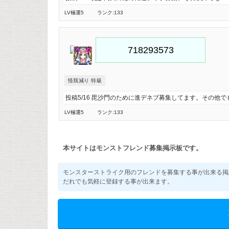
LV極
運5
ランク:133
怪我減り 特級
投稿5/16 毘沙門のために進デネブ募集してます。その他
LV極
運5
ランク:133
本サイトはモンストフレンド募集掲示板です。
モンスターストライク用のフレンドを募集する事が出来る掲
だれでも気軽に登録する事が出来ます。