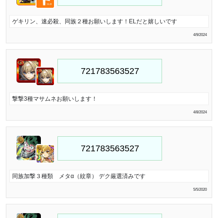
ゲキリン、速必殺、同族２種お願いします！ELだと嬉しいです
4/9/2024
撃撃3種マサムネお願いします！
4/8/2024
同族加撃３種類 メタα（紋章） デク厳選済みです
5/5/2020