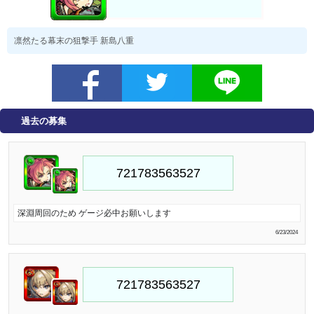
凛然たる幕末の狙撃手 新島八重
過去の募集
深淵周回のため ゲージ必中お願いします
6/23/2024