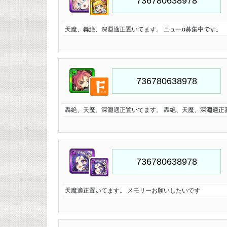
天魔、轟絶、深淵適正置いてます。 ニューα募集中です。
轟絶、天魔、深淵適正置いてます。 轟絶、天魔、深淵適正募集
天魔適正置いてます。 メモリーお願いしたいです