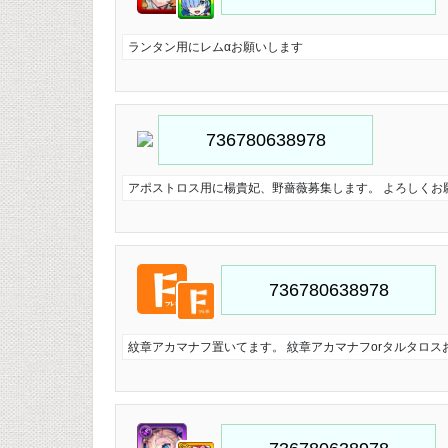
ランタン用にレムαお願いします
アポストロス用に楊貴妃、野薔薇募集します。 よろしくお
紋章アカマナフ置いてます。 紋章アカマナフorタルタロス