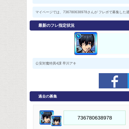
マイページでは、736780638978さんが フレボで募集
最新のフレ指定状況
公安対魔特異4課 早川アキ
過去の募集