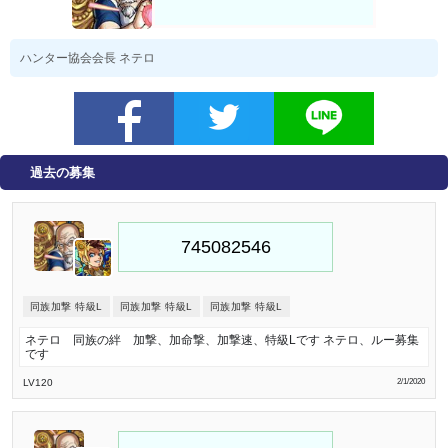
ハンター協会会長 ネテロ
過去の募集
同族加撃 特級L
同族加撃 特級L
同族加撃 特級L
ネテロ 同族の絆 加撃、加命撃、加撃速、特級Lです ネテロ、ルー募集
です
LV120
2/1/2020