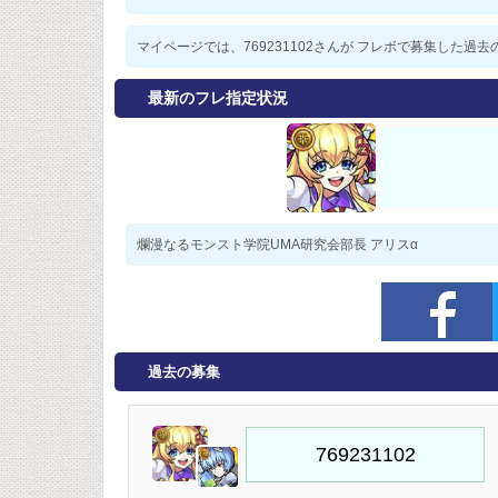
マイページでは、769231102さんが フレボで募集した
最新のフレ指定状況
爛漫なるモンスト学院UMA研究会部長 アリスα
過去の募集