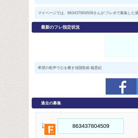
マイページでは、863437804509さんが フレボで募集
最新のフレ指定状況
希望の歌声で心を癒す傾国歌姫 楊貴妃
過去の募集