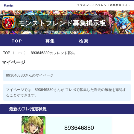
スマホゲームのフレンド募集情報サイト
モンストフレンド募集掲示板
TOP
募集
検索
TOP
m
893646880のフレンド募集
マイページ
893646880さんのマイページ
マイページでは、893646880さんが フレボで募集した過去の履歴を確認す
ることができます。
最新のフレ指定状況