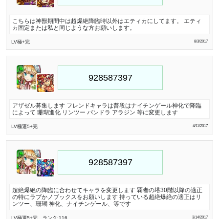
こちらは神獣期間中は超爆絶降臨時以外はエティカにしてます。 エティ
カ固定または私と同じような方お願いします。
LV極
+完
8/3/2017
アザゼル募集します フレンドキャラは普段はナイチンゲール神化で降臨
によって 珊瑚進化 リンツー パンドラ アラジン 等に変更します
LV極
運5
+完
4/11/2017
超絶爆絶の降臨に合わせてキャラを変更します 覇者の塔30階以降の適正
の特にラプかノブックスをお願いします 持っている超絶爆絶の適正はリ
ンツー、珊瑚 神化、ナイチンゲール、等です
LV極
運5
+完
ランク:116
3/14/2017